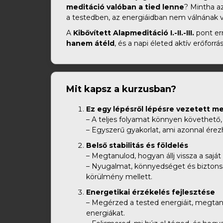
meditáció valóban a tied lenne
? Mintha az
a testedben, az energiáidban nem válnának 
A
Kibővített Alapmeditáció I.-II.-III.
pont er
hanem átéld
, és a napi életed aktív erőforrá
Mit kapsz a kurzusban?
Ez egy lépésről lépésre vezetett me
– A teljes folyamat könnyen követhető,
– Egyszerű gyakorlat, ami azonnal érez
Belső stabilitás és földelés
– Megtanulod, hogyan állj vissza a saj
– Nyugalmat, könnyedséget és biztons
körülmény mellett.
Energetikai érzékelés fejlesztése
– Megérzed a tested energiáit, megtan
energiákat.