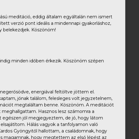
tású meditáció, eddig általam egyáltalán nem ismert
vített verzió pont ideális a mindennapi gyakorláshoz,
gy belekezdjek. Köszönöm!
mindig minden időben érkezik. Köszönöm szépen
egerősödve, energiával feltöltve jöttem el.
tam, jónak találom, felesleges volt jegyzetelnem,
rmációt megtaláltam benne. Köszönöm. A meditációt
t meghallgattam. Hasznos lesz számomra a
ot egészen jól megjegyeztem, de jó, hogy látom
elsajátítom. Hálás vagyok a tanfolyamon való
Kardos Gyöngyitől hallottam, a családomnak, hogy
és magamnak, hogy megtettem az első lépést az