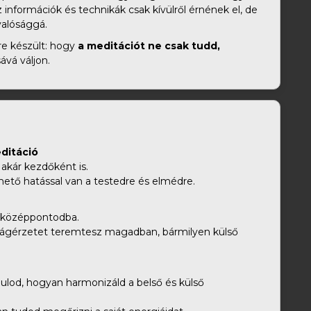
 információk és technikák csak kívülről érnének el, de
valósággá.
re készült: hogy
a meditációt ne csak tudd,
sává váljon.
ditáció
 akár kezdőként is.
hető hatással van a testedre és elmédre.
át középpontodba.
ágérzetet teremtesz magadban, bármilyen külső
ulod, hogyan harmonizáld a belső és külső