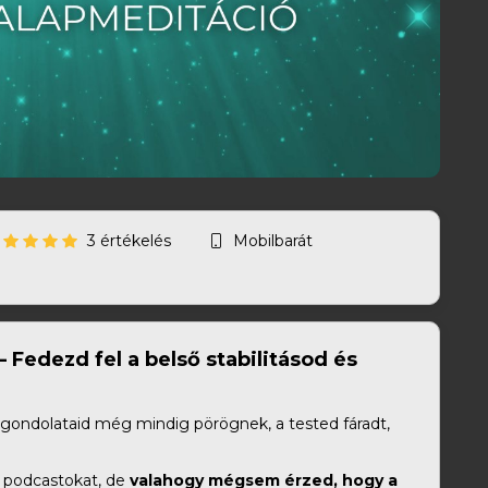
3 értékelés
Mobilbarát
. – Fedezd fel a belső stabilitásod és
 gondolataid még mindig pörögnek, a tested fáradt,
sz podcastokat, de
valahogy mégsem érzed, hogy a