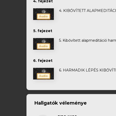
4. fejezet
4. KIBŐVÍTETT ALAPMEDITÁC
Audio
5. fejezet
5. Kibővített alapmeditáció ha
Audio
6. fejezet
6. HARMADIK LÉPÉS KIBŐVÍ
Audio
Hallgatók véleménye