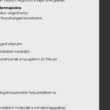
n tudod megőrizni a saját energiáidat.
ndennapokra
mikor végezhetsz.
s feszültségek kezelésére.
ged ellazulni.
óbáltál meditálni.
sszahúznak a nyugalom és fókusz
legstresszesebb helyzetekben is.
forrásként működik a mindennapjaidban.