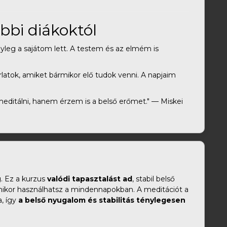
ábbi diákoktól
nyleg a sajátom lett. A testem és az elmém is
latok, amiket bármikor elő tudok venni. A napjaim
editálni, hanem érzem is a belső erőmet." — Miskei
. Ez a kurzus
valódi tapasztalást ad
, stabil belső
rmikor használhatsz a mindennapokban. A meditációt a
a, így
a belső nyugalom és stabilitás ténylegesen