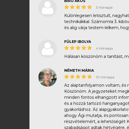
BIRO AKOS
3 hónapja
Különlegesen letisztult, nagyha
technikákkal. ​​S​zámomra 3. kibő
és alig várja testem-lelkem, ho
FÜLEP IBOLYA
4 hónapja
Hálásan köszönöm a tanítást, 
NÉMETH MÁRIA
10 hónapja
Az alaptanfolyamon voltam, és m
Köszönöm. A jegyzeteket megkap
minden fontos elhangzott info
és a hozzá tartozó hanganyago
gyakorláshoz. Az alapgyakorlat
ahogy Ági mutatja, és pontosan 
részvételemért, a lehetőségét 
szabadságot adtak hétvégére, 