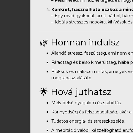
– Felismered, mi húz el téged, és hogya
Konkrét, használható eszköz a mi
– Egy rövid gyakorlat, amit bárhol, bár
– Ideális stresszes napokra, kihívások é
🌿 Honnan indulsz
Állandó stressz, feszültség, ami nem en
Fáradtság és belső kimerültség, hiába pr
Blokkok és makacs minták, amelyek vi
megtapasztalásától.
🌟 Hová juthatsz
Mély belső nyugalom és stabilitás.
Könnyedség és felszabadultság, akár a 
Tudatos energia- és stresszkezelés.
A meditáció valódi, kézzelfogható erő