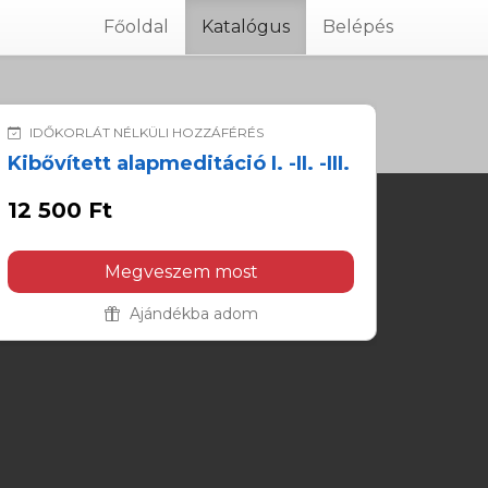
Főoldal
Katalógus
Belépés
IDŐKORLÁT NÉLKÜLI HOZZÁFÉRÉS
Kibővített alapmeditáció I. -II. -III.
12 500 Ft
Megveszem most
Ajándékba adom