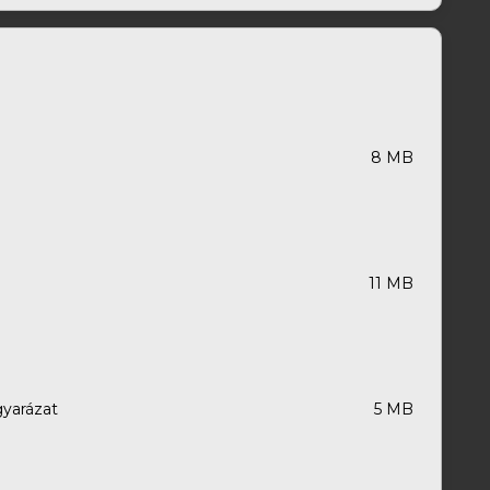
8 MB
11 MB
gyarázat
5 MB