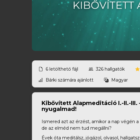
6
letölthető fájl
326
hallgatók
Bárki számára ajánlott
Magyar
Kibővített Alapmeditáció I.-II.-III
nyugalmad!
Ismered azt az érzést, amikor a nap végén a
de az elméd nem tud megállni?
Évek óta meditálsz, jógázol, olvasol, hallgat