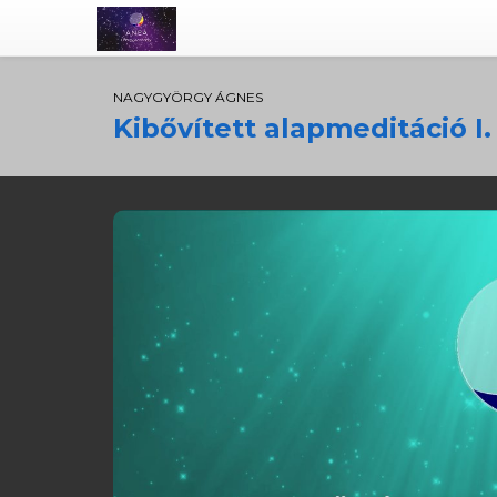
NAGYGYÖRGY ÁGNES
Kibővített alapmeditáció I. -I