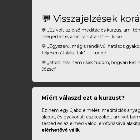
💬 Visszajelzések kor
💬 „Ez volt az első meditációs kurzus, ami té
megértette, amit tanultam." — Ildikó
💬 „Egyszerű, mégis rendkívül hatásos gyakor
teljesen átalakultak." — Tünde
💬 „Most már nem csak tudom, hogyan kell m
József
Miért válaszd ezt a kurzust?
Ez nem egy újabb elméleti meditációs anyag
alapot, és gyakorlati eszközöket, amiket bá
tested és az elméd valódi erőforrásává alakítj
elérhetővé válik
.